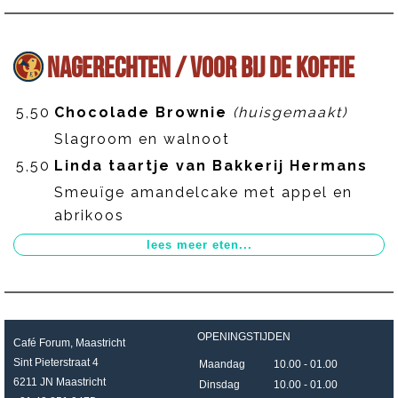
NAGERECHTEN / VOOR BIJ DE KOFFIE
5,50
Chocolade Brownie
(huisgemaakt)
Slagroom en walnoot
5,50
Linda taartje van Bakkerij Hermans
Smeuïge amandelcake met appel en
abrikoos
OPENINGSTIJDEN
Café Forum, Maastricht
Sint Pieterstraat 4
Maandag
10.00 - 01.00
6211 JN Maastricht
Dinsdag
10.00 - 01.00