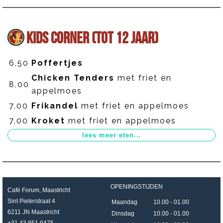
KIDS CORNER (TOT 12 JAAR)
6,50
Poffertjes
Chicken Tenders
met friet en
8,00
appelmoes
7,00
Frikandel
met friet en appelmoes
7,00
Kroket
met friet en appelmoes
OPENINGSTIJDEN
Café Forum, Maastricht
Sint Pieterstraat 4
Maandag
10.00 - 01.00
6211 JN Maastricht
Dinsdag
10.00 - 01.00
+31 43 851 9475